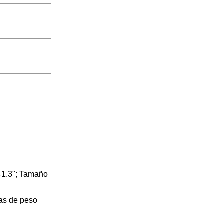
 41.3"; Tamaño
cas de peso