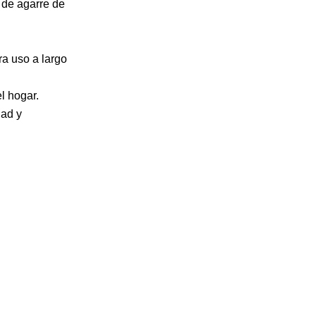
 de agarre de
ra uso a largo
l hogar.
dad y