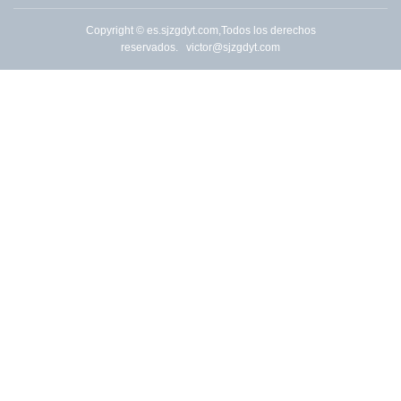
Copyright © es.sjzgdyt.com,Todos los derechos
reservados.
victor@sjzgdyt.com