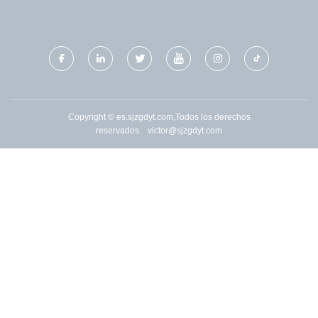
POR MAYOR
TECH CO., LIMITADO
Copyright © es.sjzgdyt.com,Todos los derechos
reservados.
victor@sjzgdyt.com