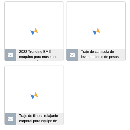
2022 Trending EMS
Traje de camiseta de
máquina para músculos
levantamiento de pesas
del suelo pélvico
de levantamiento de
promueve la reparación
pesas de ropa deportiva
posparto entrenador del
de impresión de
suelo pélvico
sublimación
personalizada
Traje de fitness relajante
corporal para equipo de
esculpir el cuerpo de