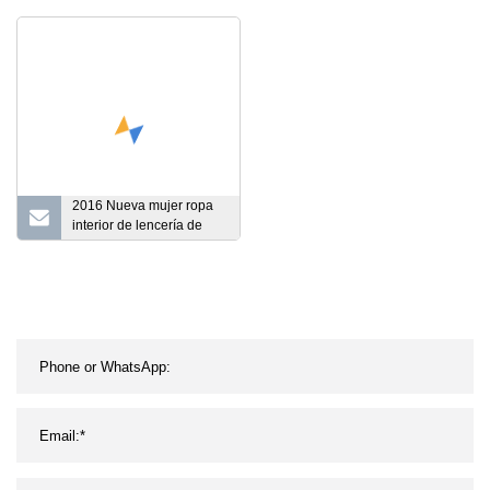
ruido Solo Protws de alta
sentadillas con
calidad con reducción de
mancuernas, soporte
ruido
para mancuernas,
Spotter, gimnasio, Fitness,
Power Rack, banco de
soporte
2016 Nueva mujer ropa
interior de lencería de
talla grande (L28010-2)