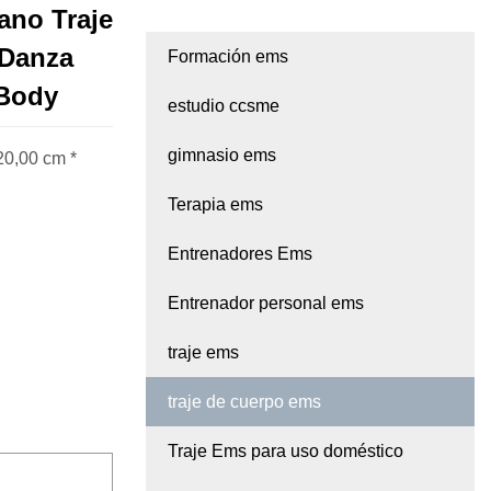
ano Traje
 Danza
Formación ems
 Body
estudio ccsme
gimnasio ems
20,00 cm *
Terapia ems
Entrenadores Ems
Entrenador personal ems
traje ems
traje de cuerpo ems
Traje Ems para uso doméstico