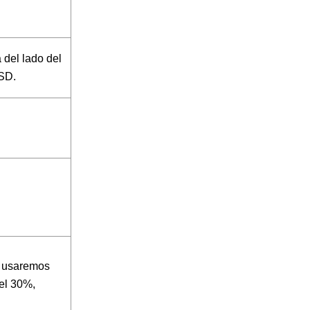
á del lado del
USD.
o, usaremos
el 30%,