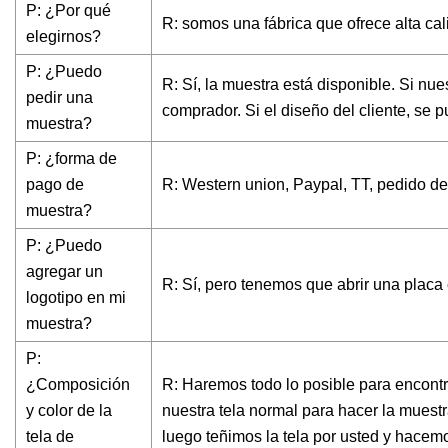
P: ¿Por qué
R: somos una fábrica que ofrece alta ca
elegirnos?
P: ¿Puedo
R: Sí, la muestra está disponible. Si nues
pedir una
comprador. Si el diseño del cliente, se 
muestra?
P: ¿forma de
pago de
R: Western union, Paypal, TT, pedido d
muestra?
P: ¿Puedo
agregar un
R: Sí, pero tenemos que abrir una placa 
logotipo en mi
muestra?
P:
¿Composición
R: Haremos todo lo posible para encontr
y color de la
nuestra tela normal para hacer la mues
tela de
luego teñimos la tela por usted y hacem