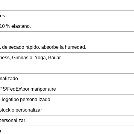
res
10 % elastano.
, de secado rápido, absorbe la humedad.
tness, Gimnasio, Yoga, Bailar
nalizado
\FedEx\por mar\por aire
 logotipo personalizado
 stock o personalizar
 personalizar
a