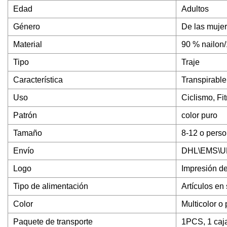
Edad
Adultos
Género
De las muje
Material
90 % nailon/
Tipo
Traje
Característica
Transpirable
Uso
Ciclismo, Fi
Patrón
color puro
Tamaño
8-12 o perso
Envío
DHL\EMS\UPS
Logo
Impresión de
Tipo de alimentación
Artículos en
Color
Multicolor o
Paquete de transporte
1PCS, 1 caj