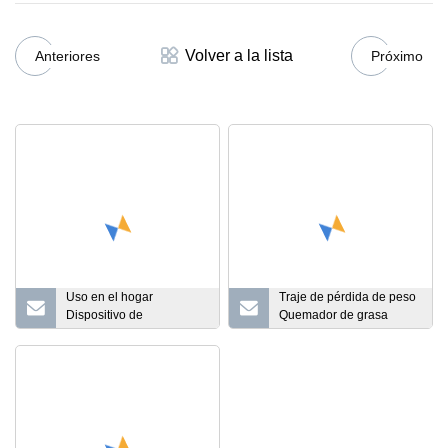
Volver a la lista
Anteriores
Próximo
Uso en el hogar
Traje de pérdida de peso
Dispositivo de
Quemador de grasa
entrenamiento EMS Uso
vibratorio para uso
en el hogar EMS Muscle
doméstico
Building