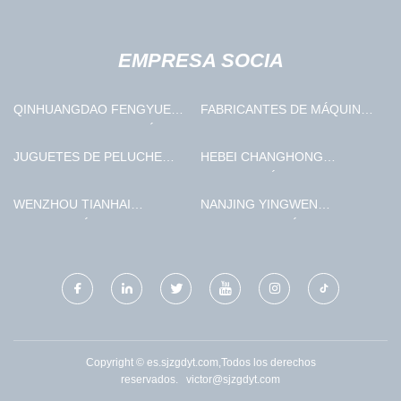
EMPRESA SOCIA
QINHUANGDAO FENGYUE
FABRICANTES DE MÁQUINAS
CIENCIA Y TECNOLOGÍA CO.,
LAMINADORAS DE ANILLOS
LTD
CNC
JUGUETES DE PELUCHE
HEBEI CHANGHONG
CON PERSONAJES DE
TECNOLOGÍA CO ., LTD .
DIBUJOS ANIMADOS
WENZHOU TIANHAI
NANJING YINGWEN
FABRICADOS EN CHINA
TECNOLOGÍA CO ., LTD .
BIOTECNOLOGÍA CO., LTD.
Copyright © es.sjzgdyt.com,Todos los derechos
reservados.
victor@sjzgdyt.com