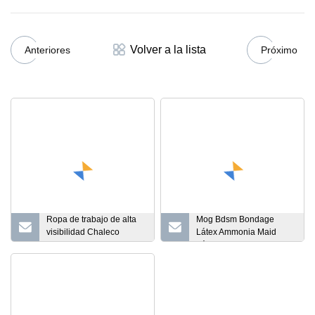
Volver a la lista
Anteriores
Próximo
Ropa de trabajo de alta
Mog Bdsm Bondage
visibilidad Chaleco
Látex Ammonia Maid
reflectante de seguridad
Láser Espejo Cuero
brillante Todo incluido
Body