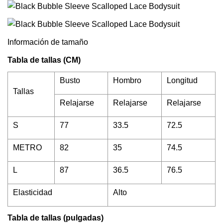
Información de tamaño
Tabla de tallas (CM)
Busto
Hombro
Longitud
Tallas
Relajarse
Relajarse
Relajarse
S
77
33.5
72.5
METRO
82
35
74.5
L
87
36.5
76.5
Elasticidad
Alto
Tabla de tallas (pulgadas)