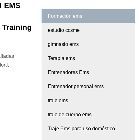
al EMS
Formación ems
 Training
estudio ccsme
gimnasio ems
alladas
Terapia ems
rtl;
Entrenadores Ems
Entrenador personal ems
traje ems
traje de cuerpo ems
Traje Ems para uso doméstico