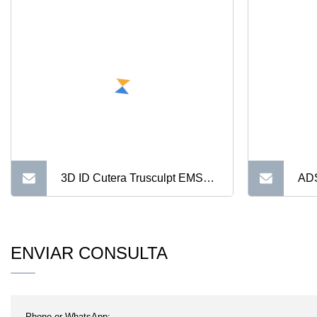
3D ID Cutera Trusculpt EMS
ADS
Flex estimulador muscular
Máq
celulitis reduce la máquina de
mús
ENVIAR CONSULTA
contorneado corporal