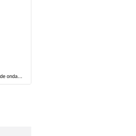
 de ondas
póreas 3 en
ermy con