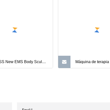
S New EMS Body Sculpt
Máquina de terapia
uina para adelgazar
de choque extracor
culos
1 EMS Tecar Diath
448kHz