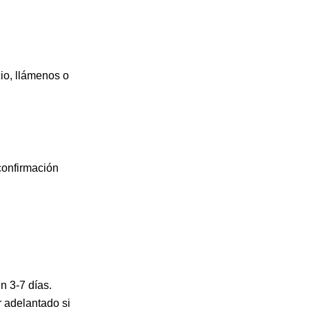
cio, llámenos o
confirmación
n 3-7 días.
r adelantado si