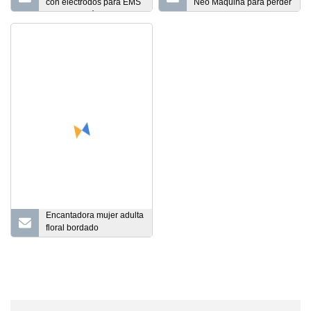
con electrodos para EMS
Neo Máquina para perder
y musculación
peso EMS Estimular la
eliminación de grasa
Construir músculo Nova
RF Emszero para salón
Encantadora mujer adulta
floral bordado
transparente ropa interior
de encaje de alta calidad