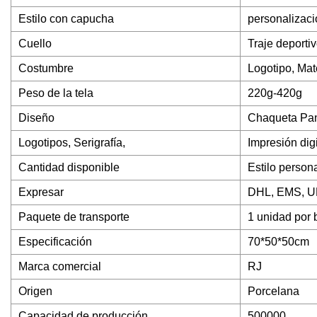
Estilo con capucha
personalizaci
Cuello
Traje deporti
Costumbre
Logotipo, Mate
Peso de la tela
220g-420g
Diseño
Chaqueta Pan
Logotipos, Serigrafía,
Impresión digi
Cantidad disponible
Estilo person
Expresar
DHL, EMS, UP
Paquete de transporte
1 unidad por 
Especificación
70*50*50cm
Marca comercial
RJ
Origen
Porcelana
Capacidad de producción
500000